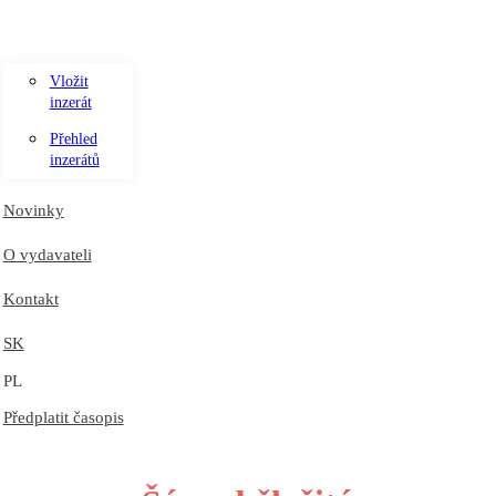
Vložit
inzerát
Přehled
inzerátů
Novinky
O vydavateli
Kontakt
SK
PL
Předplatit časopis