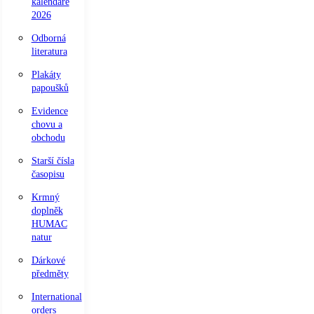
kalendáře
2026
Odborná
literatura
Plakáty
papoušků
Evidence
chovu a
obchodu
Starší čísla
časopisu
Krmný
doplněk
HUMAC
natur
Dárkové
předměty
International
orders