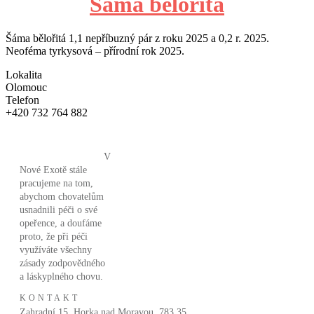
Šáma bělořitá
Šáma bělořitá 1,1 nepříbuzný pár z roku 2025 a 0,2 r. 2025.
Neoféma tyrkysová – přírodní rok 2025.
Lokalita
Olomouc
Telefon
+420 732 764 882
V
Nové Exotě stále
pracujeme na tom,
abychom chovatelům
usnadnili péči o své
opeřence, a doufáme
proto, že při péči
využíváte všechny
zásady zodpovědného
a láskyplného chovu.
KONTAKT
Zahradní 15, Horka nad Moravou, 783 35