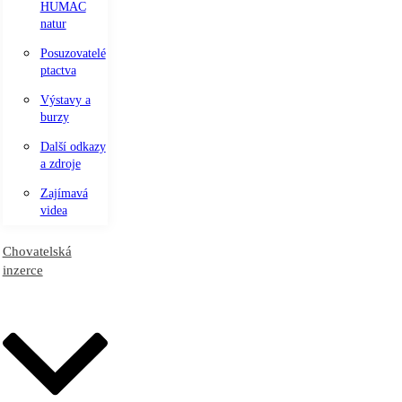
HUMAC
natur
Posuzovatelé
ptactva
Výstavy a
burzy
Další odkazy
a zdroje
Zajímavá
videa
Chovatelská
inzerce