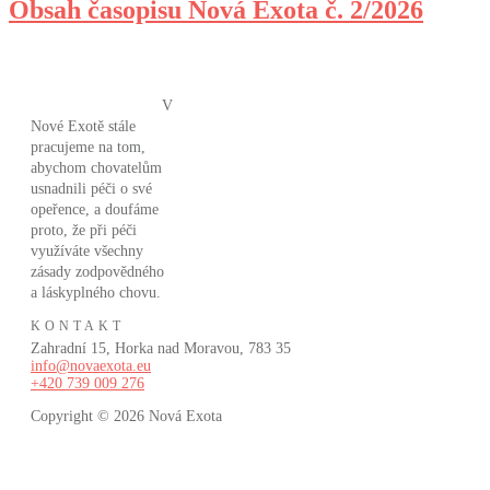
Obsah časopisu Nová Exota č. 2/2026
V
Nové Exotě stále
pracujeme na tom,
abychom chovatelům
usnadnili péči o své
opeřence, a doufáme
proto, že při péči
využíváte všechny
zásady zodpovědného
a láskyplného chovu.
KONTAKT
Zahradní 15, Horka nad Moravou, 783 35
info@novaexota.eu
+420 739 009 276
Copyright © 2026
Nová Exota