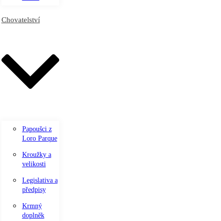
Chovatelství
Papoušci z
Loro Parque
Kroužky a
velikosti
Legislativa a
předpisy
Krmný
doplněk