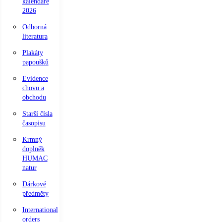
kalendáře
2026
Odborná
literatura
Plakáty
papoušků
Evidence
chovu a
obchodu
Starší čísla
časopisu
Krmný
doplněk
HUMAC
natur
Dárkové
předměty
International
orders