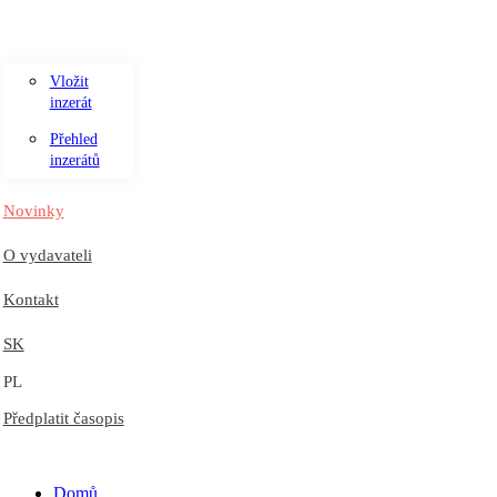
Vložit
inzerát
Přehled
inzerátů
Novinky
O vydavateli
Kontakt
SK
PL
Předplatit časopis
Domů