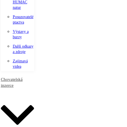
HUMAC
natur
Posuzovatelé
ptactva
Výstavy a
burzy
Další odkazy
a zdroje
Zajímavá
videa
Chovatelská
inzerce