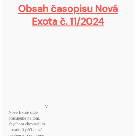
Obsah časopisu Nová
Exota č. 11/2024
V
Nové Exotě stále
pracujeme na tom,
abychom chovatelům
usnadnili péči o své
opeřence, a doufáme