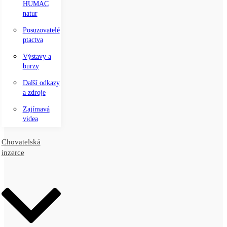
HUMAC
natur
Posuzovatelé
ptactva
Výstavy a
burzy
Další odkazy
a zdroje
Zajímavá
videa
Chovatelská
inzerce