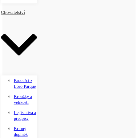
Chovatelství
Papoušci z
Loro Parque
Kroužky a
velikosti
Legislativa a
předpisy
Krmný
doplněk