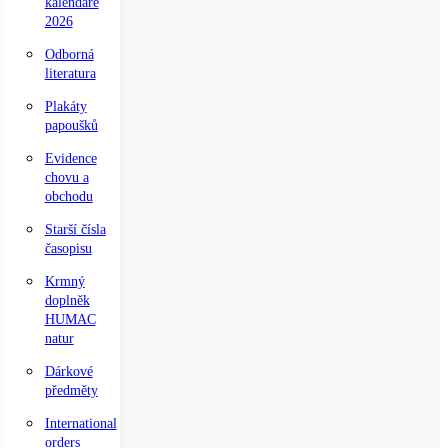
kalendáře
2026
Odborná
literatura
Plakáty
papoušků
Evidence
chovu a
obchodu
Starší čísla
časopisu
Krmný
doplněk
HUMAC
natur
Dárkové
předměty
International
orders