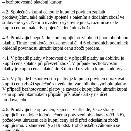
– bezhotovostně platební kartou;
4.2. Společně s kupní cenou je kupující povinen zaplatit
prodávajícímu také náklady spojené s balením a dodáním zboží ve
smluvené výši. Není-li uvedeno výslovně jinak, rozumí se dále
kupní cenou i náklady spojené s dodáním zboží.
4.3. Prodávající nepožaduje od kupujícího zálohu či jinou obdobnou
platbu. Tímto není dotčeno ustanovení čl. 4.6 obchodních podmínek
ohledně povinnosti uhradit kupní cenu zboží předem.
4.4. V případě platby v hotovosti či v případě platby na dobírku je
kupní cena splatná při převzetí zboží. V případě bezhotovostní
platby je kupní cena splatná do 3 dnů od uzavření kupní smlouvy.
4.5. V případě bezhotovostní platby je kupující povinen uhrazovat
kupní cenu zboží společně s uvedením variabilního symbolu platby.
V případě bezhotovostní platby je závazek kupujícího uhradit kupní
cenu splněn okamžikem připsání příslušné částky na účet
prodávajícího.
4.6. Prodávající je oprávněn, zejména v případě, že ze strany
kupujícího nedojde k dodatečnému potvrzení objednávky (čl. 3.6),
požadovat uhrazení celé kupní ceny ještě před odesláním zboží
kupujícímu. Ustanovení § 2119 odst. 1 občanského zákoníku se
nepoužije.