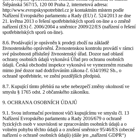
Štěpánská 567/15, 120 00 Praha 2, internetová adresa:
http://www.evropskyspotrebitel.cz je kontaktním místem podle
Nařízení Evropského parlamentu a Rady (EU) č. 524/2013 ze dne
21. května 2013 o řešení spotřebitelských sporů on-line a o změně
nařízení (ES) č. 2006/2004 a směrnice 2009/22/ES (nařízení o řešení
spotřebitelských sporů on-line).
8.6. Prodávající je oprávněn k prodeji zboží na základě
živnostenského oprávnění. Živnostenskou kontrolu provádí v rámci
své působnosti příslušný živnostenský úřad. Dozor nad oblastí
ochrany osobních údajů vykonává Úřad pro ochranu osobních
údajů. Česká obchodní inspekce vykonává ve vymezeném rozsahu
mimo jiné dozor nad dodržováním zákona č. 634/1992 Sb., o
ochraně spotřebitele, ve znění pozdějších předpisů.
8.7. Kupující tímto přebírá na sebe nebezpečí změny okolností ve
smyslu § 1765 odst. 2 občanského zákoníku.
9. OCHRANA OSOBNÍCH ÚDAJŮ
9.1. Svou informační povinnost vůči kupujícímu ve smyslu čl. 13
Nařízení Evropského parlamentu a Rady 2016/679 o ochraně
fyzických osob v souvislosti se zpracováním osobních údajů a o
volném pohybu těchto údajů a o zrušení směrnice 95/46/ES (obecné
nařízení o ochraně osobních údajů) (dále jen „nařízení GDPR“)