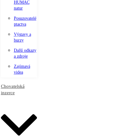
HUMAC
natur
Posuzovatelé
ptactva
Výstavy a
burzy
Další odkazy
a zdroje
Zajímavá
videa
Chovatelská
inzerce