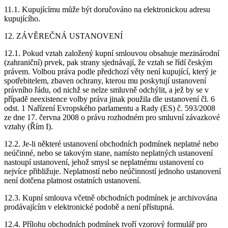
11.1. Kupujícímu může být doručováno na elektronickou adresu
kupujícího.
12. ZÁVĚREČNÁ USTANOVENÍ
12.1. Pokud vztah založený kupní smlouvou obsahuje mezinárodní
(zahraniční) prvek, pak strany sjednávají, že vztah se řídí českým
právem. Volbou práva podle předchozí věty není kupující, který je
spotřebitelem, zbaven ochrany, kterou mu poskytují ustanovení
právního řádu, od nichž se nelze smluvně odchýlit, a jež by se v
případě neexistence volby práva jinak použila dle ustanovení čl. 6
odst. 1 Nařízení Evropského parlamentu a Rady (ES) č. 593/2008
ze dne 17. června 2008 o právu rozhodném pro smluvní závazkové
vztahy (Řím I).
12.2. Je-li některé ustanovení obchodních podmínek neplatné nebo
neúčinné, nebo se takovým stane, namísto neplatných ustanovení
nastoupí ustanovení, jehož smysl se neplatnému ustanovení co
nejvíce přibližuje. Neplatností nebo neúčinností jednoho ustanovení
není dotčena platnost ostatních ustanovení.
12.3. Kupní smlouva včetně obchodních podmínek je archivována
prodávajícím v elektronické podobě a není přístupná.
12.4. Přílohu obchodních podmínek tvoří vzorový formulář pro