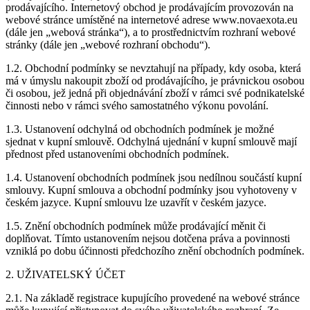
prodávajícího. Internetový obchod je prodávajícím provozován na
webové stránce umístěné na internetové adrese www.novaexota.eu
(dále jen „webová stránka“), a to prostřednictvím rozhraní webové
stránky (dále jen „webové rozhraní obchodu“).
1.2. Obchodní podmínky se nevztahují na případy, kdy osoba, která
má v úmyslu nakoupit zboží od prodávajícího, je právnickou osobou
či osobou, jež jedná při objednávání zboží v rámci své podnikatelské
činnosti nebo v rámci svého samostatného výkonu povolání.
1.3. Ustanovení odchylná od obchodních podmínek je možné
sjednat v kupní smlouvě. Odchylná ujednání v kupní smlouvě mají
přednost před ustanoveními obchodních podmínek.
1.4. Ustanovení obchodních podmínek jsou nedílnou součástí kupní
smlouvy. Kupní smlouva a obchodní podmínky jsou vyhotoveny v
českém jazyce. Kupní smlouvu lze uzavřít v českém jazyce.
1.5. Znění obchodních podmínek může prodávající měnit či
doplňovat. Tímto ustanovením nejsou dotčena práva a povinnosti
vzniklá po dobu účinnosti předchozího znění obchodních podmínek.
2. UŽIVATELSKÝ ÚČET
2.1. Na základě registrace kupujícího provedené na webové stránce