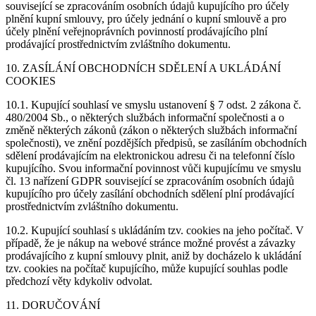
související se zpracováním osobních údajů kupujícího pro účely
plnění kupní smlouvy, pro účely jednání o kupní smlouvě a pro
účely plnění veřejnoprávních povinností prodávajícího plní
prodávající prostřednictvím zvláštního dokumentu.
10. ZASÍLÁNÍ OBCHODNÍCH SDĚLENÍ A UKLÁDÁNÍ
COOKIES
10.1. Kupující souhlasí ve smyslu ustanovení § 7 odst. 2 zákona č.
480/2004 Sb., o některých službách informační společnosti a o
změně některých zákonů (zákon o některých službách informační
společnosti), ve znění pozdějších předpisů, se zasíláním obchodních
sdělení prodávajícím na elektronickou adresu či na telefonní číslo
kupujícího. Svou informační povinnost vůči kupujícímu ve smyslu
čl. 13 nařízení GDPR související se zpracováním osobních údajů
kupujícího pro účely zasílání obchodních sdělení plní prodávající
prostřednictvím zvláštního dokumentu.
10.2. Kupující souhlasí s ukládáním tzv. cookies na jeho počítač. V
případě, že je nákup na webové stránce možné provést a závazky
prodávajícího z kupní smlouvy plnit, aniž by docházelo k ukládání
tzv. cookies na počítač kupujícího, může kupující souhlas podle
předchozí věty kdykoliv odvolat.
11. DORUČOVÁNÍ