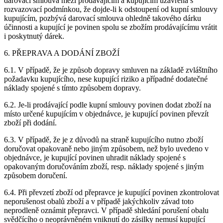
darovací smlouva mezi prodávajícím a kupujícím uzavřena s
rozvazovací podmínkou, že dojde-li k odstoupení od kupní smlouvy
kupujícím, pozbývá darovací smlouva ohledně takového dárku
účinnosti a kupující je povinen spolu se zbožím prodávajícímu vrátit
i poskytnutý dárek.
6. PŘEPRAVA A DODÁNÍ ZBOŽÍ
6.1. V případě, že je způsob dopravy smluven na základě zvláštního
požadavku kupujícího, nese kupující riziko a případné dodatečné
náklady spojené s tímto způsobem dopravy.
6.2. Je-li prodávající podle kupní smlouvy povinen dodat zboží na
místo určené kupujícím v objednávce, je kupující povinen převzít
zboží při dodání.
6.3. V případě, že je z důvodů na straně kupujícího nutno zboží
doručovat opakovaně nebo jiným způsobem, než bylo uvedeno v
objednávce, je kupující povinen uhradit náklady spojené s
opakovaným doručováním zboží, resp. náklady spojené s jiným
způsobem doručení.
6.4. Při převzetí zboží od přepravce je kupující povinen zkontrolovat
neporušenost obalů zboží a v případě jakýchkoliv závad toto
neprodleně oznámit přepravci. V případě shledání porušení obalu
svědčícího o neoprávněném vniknutí do zásilky nemusí kupující