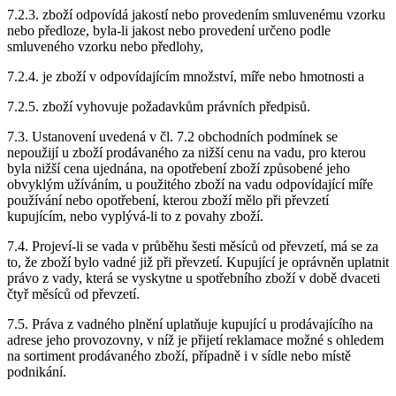
7.2.3. zboží odpovídá jakostí nebo provedením smluvenému vzorku
nebo předloze, byla-li jakost nebo provedení určeno podle
smluveného vzorku nebo předlohy,
7.2.4. je zboží v odpovídajícím množství, míře nebo hmotnosti a
7.2.5. zboží vyhovuje požadavkům právních předpisů.
7.3. Ustanovení uvedená v čl. 7.2 obchodních podmínek se
nepoužijí u zboží prodávaného za nižší cenu na vadu, pro kterou
byla nižší cena ujednána, na opotřebení zboží způsobené jeho
obvyklým užíváním, u použitého zboží na vadu odpovídající míře
používání nebo opotřebení, kterou zboží mělo při převzetí
kupujícím, nebo vyplývá-li to z povahy zboží.
7.4. Projeví-li se vada v průběhu šesti měsíců od převzetí, má se za
to, že zboží bylo vadné již při převzetí. Kupující je oprávněn uplatnit
právo z vady, která se vyskytne u spotřebního zboží v době dvaceti
čtyř měsíců od převzetí.
7.5. Práva z vadného plnění uplatňuje kupující u prodávajícího na
adrese jeho provozovny, v níž je přijetí reklamace možné s ohledem
na sortiment prodávaného zboží, případně i v sídle nebo místě
podnikání.