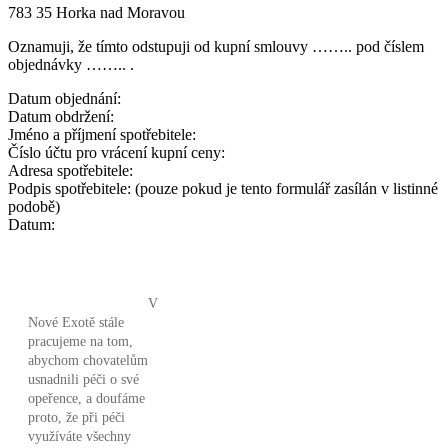
783 35 Horka nad Moravou
Oznamuji, že tímto odstupuji od kupní smlouvy …….. pod číslem
objednávky …….. .
Datum objednání:
Datum obdržení:
Jméno a příjmení spotřebitele:
Číslo účtu pro vrácení kupní ceny:
Adresa spotřebitele:
Podpis spotřebitele: (pouze pokud je tento formulář zasílán v listinné
podobě)
Datum:
V
Nové Exotě stále
pracujeme na tom,
abychom chovatelům
usnadnili péči o své
opeřence, a doufáme
proto, že při péči
využíváte všechny