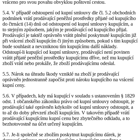
vráceno pro svou povahu obvyklou poštovní cestou.
5.4. V případě odstoupení od kupní smlouvy dle čl. 5.2 obchodních
podmínek vrátí prodávající peněžní prostředky přijaté od kupujícího
do čtrnácti (14) dnů od odstoupení od kupní smlouvy kupujícím, a
to stejným způsobem, jakým je prodávající od kupujícího přijal.
Prodávající je taktéž oprávněn vrátit plnění poskytnuté kupujícím již
při vrácení zboží kupujícím či jiným způsobem, pokud s tím kupující
bude souhlasit a nevzniknou tím kupujícímu další náklady.
Odstoupí-li kupující od kupní smlouvy, prodávající není povinen
vrátit přijaté peněžní prostředky kupujícímu dříve, než mu kupující
zboží vrátí nebo prokáže, že zboží prodávajícímu odeslal.
5.5. Nárok na úhradu škody vzniklé na zboží je prodávající
oprávněn jednostranně započíst proti nároku kupujícího na vrácení
kupní ceny.
5.6. V případech, kdy má kupující v souladu s ustanovením § 1829
odst. 1 občanského zákoníku právo od kupní smlouvy odstoupit, je
prodávající také oprávněn kdykoliv od kupní smlouvy odstoupit, a
to až do doby převzetí zboží kupujícím. V takovém případě vrátí
prodávající kupujícímu kupní cenu bez zbytečného odkladu, a to
bezhotovostně na účet určený kupujícím.
5.7. Je-li společně se zbožím poskytnut kupujícímu dárek, je