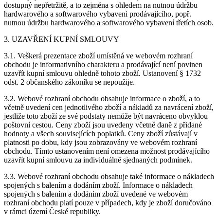
dostupný nepřetržitě, a to zejména s ohledem na nutnou údržbu
hardwarového a softwarového vybavení prodávajícího, popř.
nutnou údržbu hardwarového a softwarového vybavení třetích osob.
3. UZAVŘENÍ KUPNÍ SMLOUVY
3.1. Veškerá prezentace zboží umístěná ve webovém rozhraní
obchodu je informativního charakteru a prodávající není povinen
uzavřít kupní smlouvu ohledně tohoto zboží. Ustanovení § 1732
odst. 2 občanského zákoníku se nepoužije.
3.2. Webové rozhraní obchodu obsahuje informace o zboží, a to
včetně uvedení cen jednotlivého zboží a nákladů za navrácení zboží,
jestliže toto zboží ze své podstaty nemůže být navráceno obvyklou
poštovní cestou. Ceny zboží jsou uvedeny včetně daně z přidané
hodnoty a všech souvisejících poplatků. Ceny zboží zůstávají v
platnosti po dobu, kdy jsou zobrazovány ve webovém rozhraní
obchodu. Tímto ustanovením není omezena možnost prodávajícího
uzavřít kupní smlouvu za individuálně sjednaných podmínek.
3.3. Webové rozhraní obchodu obsahuje také informace o nákladech
spojených s balením a dodáním zboží. Informace o nákladech
spojených s balením a dodáním zboží uvedené ve webovém
rozhraní obchodu platí pouze v případech, kdy je zboží doručováno
v rámci území České republiky.