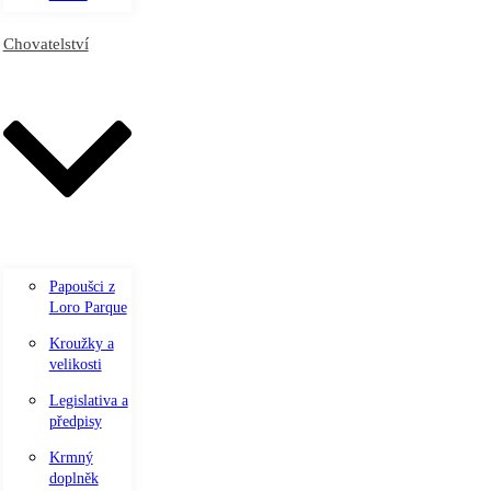
Chovatelství
Papoušci z
Loro Parque
Kroužky a
velikosti
Legislativa a
předpisy
Krmný
doplněk