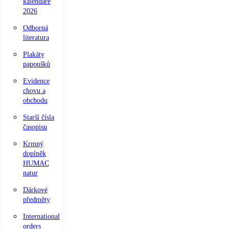
kalendáře
2026
Odborná
literatura
Plakáty
papoušků
Evidence
chovu a
obchodu
Starší čísla
časopisu
Krmný
doplněk
HUMAC
natur
Dárkové
předměty
International
orders