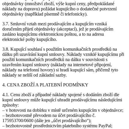
objednávky (množství zboží, výše kupní ceny, předpokládané
náklady na dopravu) požádat kupujícího o dodatečné potvrzení
objednávky (například písemně či telefonicky).
3.7. Smluvní vztah mezi prodávajícím a kupujícím vzniká
doručením přijetí objednávky (akceptací), jež je prodávajícím
zasláno kupujícímu elektronickou poštou, a to na adresu
elektronické pošty kupujícího.
3.8. Kupující souhlasí s použitím komunikačních prostředků na
dálku při uzavírání kupní smlouvy. Náklady vzniklé kupujícímu při
použití komunikačních prostředků na dálku v souvislosti s
uzavřením kupní smlouvy (náklady na internetové připojení,
náklady na telefonní hovory) si hradí kupující sám, přičemž tyto
náklady se neliší od základní sazby.
4. CENA ZBOŽÍ A PLATEBNÍ PODMÍNKY
4.1. Cenu zboží a případné náklady spojené s dodáním zboží dle
kupní smlouvy může kupující uhradit prodávajícímu následujícími
způsoby:
– v hotovosti na dobírku v místě určeném kupujícím v objednávce;
– bezhotovostně převodem na účet prodávajícího č.
175953700/0600 (dále jen „účet prodávajícího“);
– bezhotovostně prostřednictvím platebního systému PayPal;