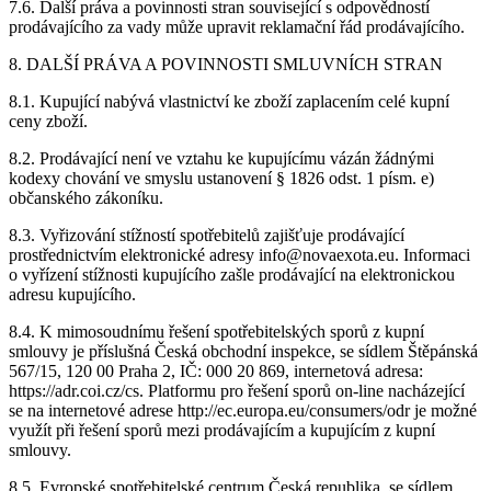
7.6. Další práva a povinnosti stran související s odpovědností
prodávajícího za vady může upravit reklamační řád prodávajícího.
8. DALŠÍ PRÁVA A POVINNOSTI SMLUVNÍCH STRAN
8.1. Kupující nabývá vlastnictví ke zboží zaplacením celé kupní
ceny zboží.
8.2. Prodávající není ve vztahu ke kupujícímu vázán žádnými
kodexy chování ve smyslu ustanovení § 1826 odst. 1 písm. e)
občanského zákoníku.
8.3. Vyřizování stížností spotřebitelů zajišťuje prodávající
prostřednictvím elektronické adresy info@novaexota.eu. Informaci
o vyřízení stížnosti kupujícího zašle prodávající na elektronickou
adresu kupujícího.
8.4. K mimosoudnímu řešení spotřebitelských sporů z kupní
smlouvy je příslušná Česká obchodní inspekce, se sídlem Štěpánská
567/15, 120 00 Praha 2, IČ: 000 20 869, internetová adresa:
https://adr.coi.cz/cs. Platformu pro řešení sporů on-line nacházející
se na internetové adrese http://ec.europa.eu/consumers/odr je možné
využít při řešení sporů mezi prodávajícím a kupujícím z kupní
smlouvy.
8.5. Evropské spotřebitelské centrum Česká republika, se sídlem