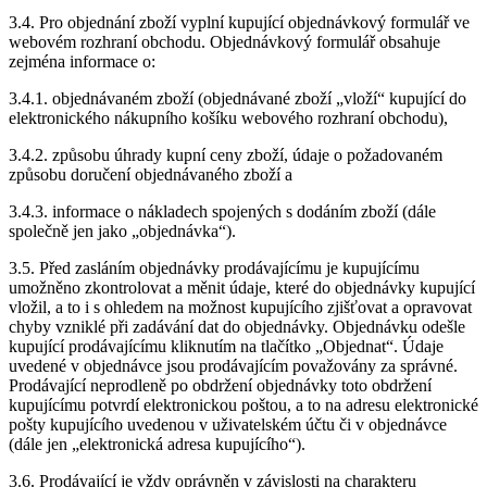
3.4. Pro objednání zboží vyplní kupující objednávkový formulář ve
webovém rozhraní obchodu. Objednávkový formulář obsahuje
zejména informace o:
3.4.1. objednávaném zboží (objednávané zboží „vloží“ kupující do
elektronického nákupního košíku webového rozhraní obchodu),
3.4.2. způsobu úhrady kupní ceny zboží, údaje o požadovaném
způsobu doručení objednávaného zboží a
3.4.3. informace o nákladech spojených s dodáním zboží (dále
společně jen jako „objednávka“).
3.5. Před zasláním objednávky prodávajícímu je kupujícímu
umožněno zkontrolovat a měnit údaje, které do objednávky kupující
vložil, a to i s ohledem na možnost kupujícího zjišťovat a opravovat
chyby vzniklé při zadávání dat do objednávky. Objednávku odešle
kupující prodávajícímu kliknutím na tlačítko „Objednat“. Údaje
uvedené v objednávce jsou prodávajícím považovány za správné.
Prodávající neprodleně po obdržení objednávky toto obdržení
kupujícímu potvrdí elektronickou poštou, a to na adresu elektronické
pošty kupujícího uvedenou v uživatelském účtu či v objednávce
(dále jen „elektronická adresa kupujícího“).
3.6. Prodávající je vždy oprávněn v závislosti na charakteru