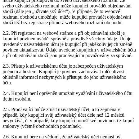
může kupující přistupovat do svého uživatelského rozhraní. Ze
svého uživatelského rozhraní může kupující provádět objednávání
zboží (dále jen „uživatelský účet“). V případě, že to webové
rozhraní obchodu umožňuje, může kupující provádět objednávání
zboží též bez registrace přímo z webového rozhraní obchodu.
2.2. Při registraci na webové stránce a při objednávání zboží je
kupující povinen uvádět správně a pravdivě všechny údaje. Údaje
uvedené v uživatelském účtu je kupující při jakékoliv jejich změně
povinen aktualizovat. Údaje uvedené kupujícím v uživatelském účtu
a při objednávání zboží jsou prodávajícím považovány za správné.
2.3. Přístup k uživatelskému účtu je zabezpečen uživatelským
jménem a heslem. Kupující je povinen zachovávat mlčenlivost
ohledně informací nezbytných k přístupu do jeho uživatelského
účtu.
2.4. Kupující není oprávněn umožnit využívání uživatelského účtu
třetím osobám.
2.5. Prodávající může zrušit uživatelský účet, a to zejména v
případě, kdy kupující svůj uživatelský účet déle než 12 měsíců
nevyužívá, či v případě, kdy kupující poruší své povinnosti z kupní
smlouvy (včetně obchodních podmínek).
2.6. Kupující bere na vědomí, že uživatelský účet nemusí být