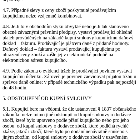
4.7. Případné slevy z ceny zboží poskytnuté prodávajícím
kupujícímu nelze vzájemně kombinovat.
4.8. Je-li to v obchodním styku obvyklé nebo je-li tak stanoveno
obecně závaznými právními předpisy, vystaví prodávající ohledně
plateb prováděných na základě kupní smlouvy kupujícímu daňový
doklad – fakturu. Prodávající je plátcem daně z přidané hodnoty.
Daňový doklad – fakturu vystaví prodávající kupujícímu po
uhrazení ceny zboží a zašle jej v elektronické podobě na
elektronickou adresu kupujícího.
4.9. Podle zákona o evidenci tržeb je prodávající povinen vystavit
kupujícímu účtenku. Zároveň je povinen zaevidovat přijatou tržbu u
správce daně online; v případě technického výpadku pak nejpozději
do 48 hodin.
5. ODSTOUPENÍ OD KUPNÍ SMLOUVY
5.1. Kupující bere na vědomí, že dle ustanovení § 1837 občanského
zákoníku nelze mimo jiné odstoupit od kupní smlouvy o dodávce
zboží, které bylo upraveno podle přání kupujícího nebo pro jeho
osobu, od kupní smlouvy o dodávce zboží, které podléhá rychlé
zkáze, jakož i zboží, které bylo po dodání nenávratně smíseno s
jiným zbožím, od kupní smlouvy o dodávce zboží v uzavřeném