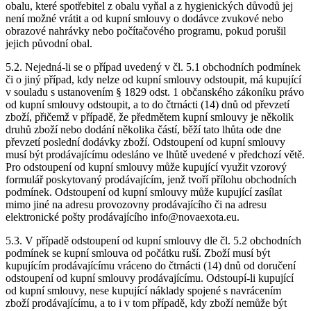
obalu, které spotřebitel z obalu vyňal a z hygienických důvodů jej
není možné vrátit a od kupní smlouvy o dodávce zvukové nebo
obrazové nahrávky nebo počítačového programu, pokud porušil
jejich původní obal.
5.2. Nejedná-li se o případ uvedený v čl. 5.1 obchodních podmínek
či o jiný případ, kdy nelze od kupní smlouvy odstoupit, má kupující
v souladu s ustanovením § 1829 odst. 1 občanského zákoníku právo
od kupní smlouvy odstoupit, a to do čtrnácti (14) dnů od převzetí
zboží, přičemž v případě, že předmětem kupní smlouvy je několik
druhů zboží nebo dodání několika částí, běží tato lhůta ode dne
převzetí poslední dodávky zboží. Odstoupení od kupní smlouvy
musí být prodávajícímu odesláno ve lhůtě uvedené v předchozí větě.
Pro odstoupení od kupní smlouvy může kupující využit vzorový
formulář poskytovaný prodávajícím, jenž tvoří přílohu obchodních
podmínek. Odstoupení od kupní smlouvy může kupující zasílat
mimo jiné na adresu provozovny prodávajícího či na adresu
elektronické pošty prodávajícího info@novaexota.eu.
5.3. V případě odstoupení od kupní smlouvy dle čl. 5.2 obchodních
podmínek se kupní smlouva od počátku ruší. Zboží musí být
kupujícím prodávajícímu vráceno do čtrnácti (14) dnů od doručení
odstoupení od kupní smlouvy prodávajícímu. Odstoupí-li kupující
od kupní smlouvy, nese kupující náklady spojené s navrácením
zboží prodávajícímu, a to i v tom případě, kdy zboží nemůže být