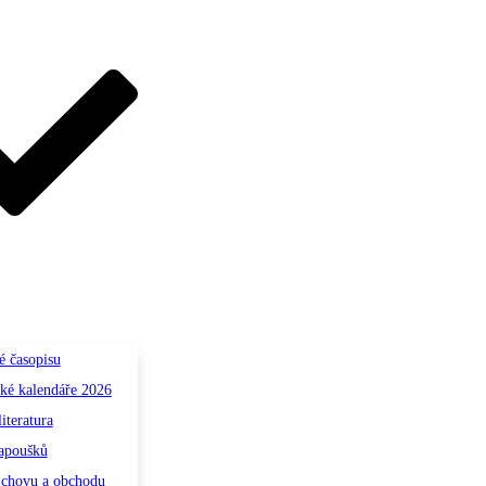
é časopisu
ké kalendáře 2026
iteratura
papoušků
 chovu a obchodu