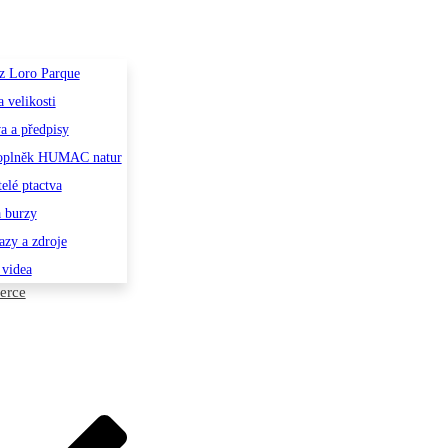
z Loro Parque
 velikosti
va a předpisy
oplněk HUMAC natur
elé ptactva
 burzy
azy a zdroje
 videa
erce