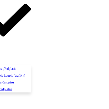
s předplatit
is koupit (trafiky)
la časopisu
ředplatné