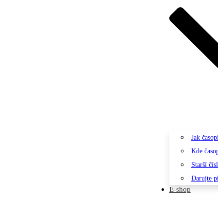
Jak časopi
Kde časop
Starší čís
Darujte p
E-shop