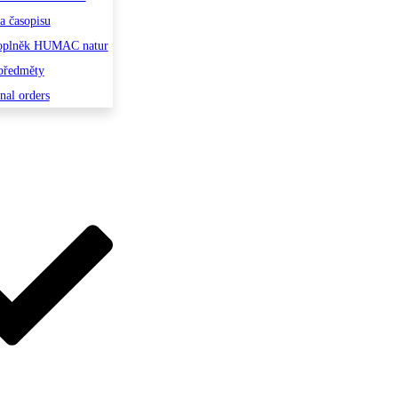
la časopisu
oplněk HUMAC natur
předměty
onal orders