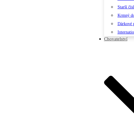
Starší čís
Krmný d
Dárkové 
Internati
Chovatelství