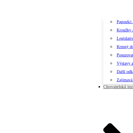
Papoušci 
Kroužky a
Legislati
Krmný d
Posuzovat
Výstavy a
Další odk
Zajímavá
Chovatelská inz