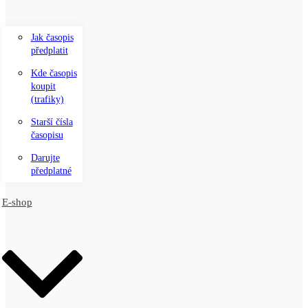
Jak časopis
předplatit
Kde časopis
koupit
(trafiky)
Starší čísla
časopisu
Darujte
předplatné
E-shop