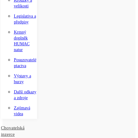
Kroužky a
velikosti
Legislativa a
předpisy
Krmný
doplněk
HUMAC
natur
Posuzovatelé
ptactva
Výstavy a
burzy
Další odkazy
a zdroje
Zajímavá
videa
Chovatelská
inzerce