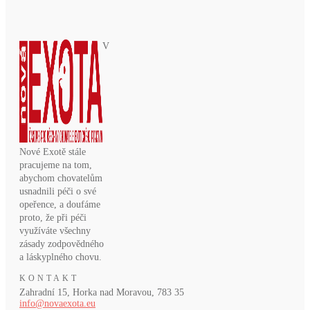
V
Nové Exotě stále
pracujeme na tom,
abychom chovatelům
usnadnili péči o své
opeřence, a doufáme
proto, že při péči
využíváte všechny
zásady zodpovědného
a láskyplného chovu.
KONTAKT
Zahradní 15, Horka nad Moravou, 783 35
info@novaexota.eu