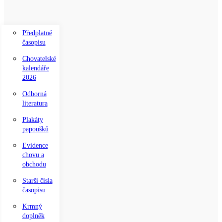
Předplatné
časopisu
Chovatelské
kalendáře
2026
Odborná
literatura
Plakáty
papoušků
Evidence
chovu a
obchodu
Starší čísla
časopisu
Krmný
doplněk