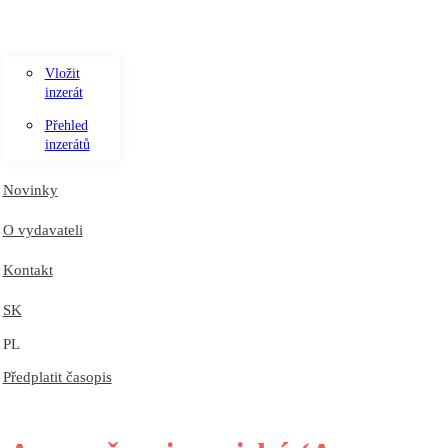
Vložit
inzerát
Přehled
inzerátů
Novinky
O vydavateli
Kontakt
SK
PL
Předplatit časopis