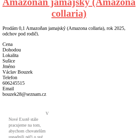
Amazoňan jamajský (Amazona
collaria)
Prodám 0,1 Amazoňan jamajský (Amazona collaria), rok 2025,
odchov pod rodiči.
Cena
Dohodou
Lokalita
Sušice
Jméno
Václav Bouzek
Telefon
606245515
Email
bouzek28@seznam.cz
V
Nové Exotě stále
pracujeme na tom,
abychom chovatelům
usnadnili péči o své