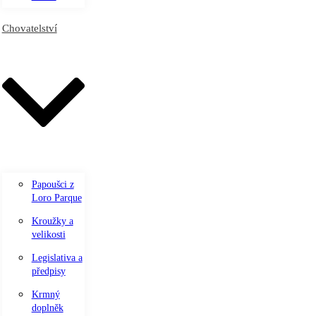
Chovatelství
Papoušci z
Loro Parque
Kroužky a
velikosti
Legislativa a
předpisy
Krmný
doplněk