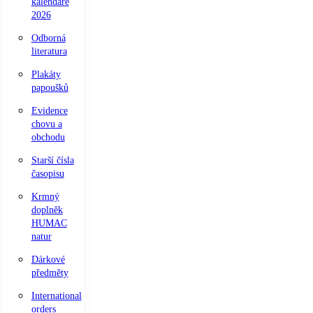
kalendáře
2026
Odborná
literatura
Plakáty
papoušků
Evidence
chovu a
obchodu
Starší čísla
časopisu
Krmný
doplněk
HUMAC
natur
Dárkové
předměty
International
orders