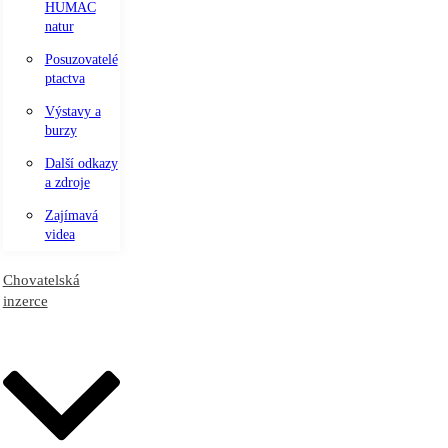
HUMAC
natur
Posuzovatelé
ptactva
Výstavy a
burzy
Další odkazy
a zdroje
Zajímavá
videa
Chovatelská
inzerce