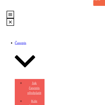
Časopis
Jak
časopis
předplatit
Kde