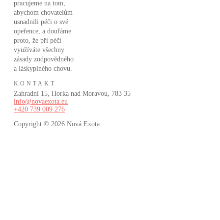
pracujeme na tom,
abychom chovatelům
usnadnili péči o své
opeřence, a doufáme
proto, že při péči
využíváte všechny
zásady zodpovědného
a láskyplného chovu.
KONTAKT
Zahradní 15, Horka nad Moravou, 783 35
info@novaexota.eu
+420 739 009 276
Copyright © 2026
Nová Exota