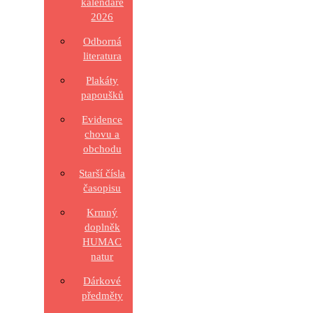
kalendáře
2026
Odborná
literatura
Plakáty
papoušků
Evidence
chovu a
obchodu
Starší čísla
časopisu
Krmný
doplněk
HUMAC
natur
Dárkové
předměty