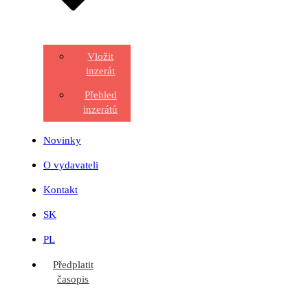
Vložit
inzerát
Přehled
inzerátů
Novinky
O vydavateli
Kontakt
SK
PL
Předplatit
časopis