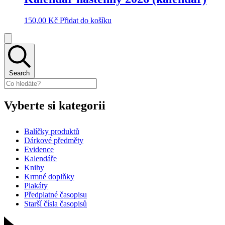
150,00
Kč
Přidat do košíku
Search
Vyberte si kategorii
Balíčky produktů
Dárkové předměty
Evidence
Kalendáře
Knihy
Krmné doplňky
Plakáty
Předplatné časopisu
Starší čísla časopisů