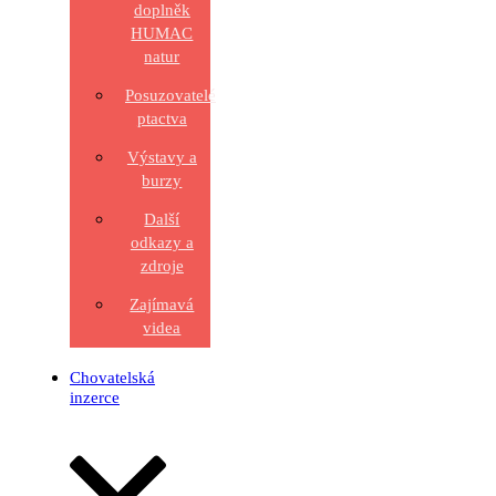
doplněk
HUMAC
natur
Posuzovatelé
ptactva
Výstavy a
burzy
Další
odkazy a
zdroje
Zajímavá
videa
Chovatelská
inzerce