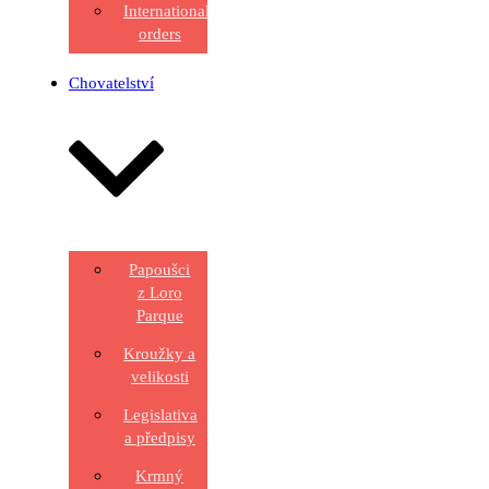
International
orders
Chovatelství
Papoušci
z Loro
Parque
Kroužky a
velikosti
Legislativa
a předpisy
Krmný