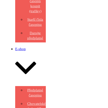
časopis
koupit
(trafiky)
Starší čísla
časopisu
Darujte
předplatné
E-shop
Předplatné
časopisu
Chovatelské